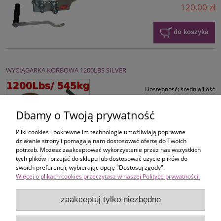
120,00 zł
do koszyka
WYCIĄGARKA KORBOWA 1200LBS SILVER
Dostępność:
średnia ilość
Wysyłka w:
24 godziny
Dbamy o Twoją prywatność
69,00 zł
Pliki cookies i pokrewne im technologie umożliwiają poprawne
działanie strony i pomagają nam dostosować ofertę do Twoich
do koszyka
potrzeb. Możesz zaakceptować wykorzystanie przez nas wszystkich
tych plików i przejść do sklepu lub dostosować użycie plików do
swoich preferencji, wybierając opcję "Dostosuj zgody".
Więcej o plikach cookies przeczytasz w naszej Polityce prywatności.
Zakupy
zaakceptuj tylko niezbędne
Pomoc