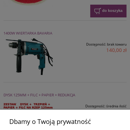
do koszyka
1400W WIERTARKA BAVARIA
Dostępność:
brak towaru
140,00 zł
DYSK 125MM + FILC + PAPIER + REDUKCJA
Dostępność:
średnia ilość
Wysyłka w:
24 godziny
Dbamy o Twoją prywatność
11,00 zł