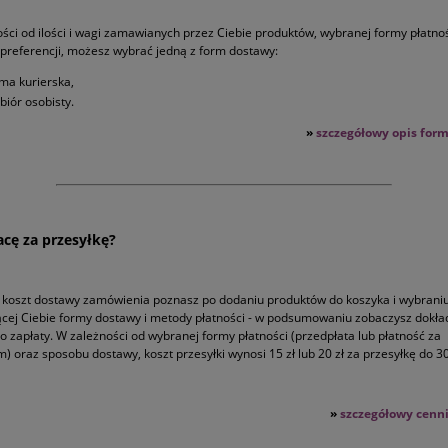
ści od ilości i wagi zamawianych przez Ciebie produktów, wybranej formy płatnoś
preferencji, możesz wybrać jedną z form dostawy:
rma kurierska,
biór osobisty.
»
szczegółowy opis for
łacę za przesyłkę?
 koszt dostawy zamówienia poznasz po dodaniu produktów do koszyka i wybrani
ącej Ciebie formy dostawy i metody płatności - w podsumowaniu zobaczysz dokł
o zapłaty. W zależności od wybranej formy płatności (przedpłata lub płatność za
) oraz sposobu dostawy, koszt przesyłki wynosi 15 zł lub 20 zł za przesyłkę do 3
»
szczegółowy cenn