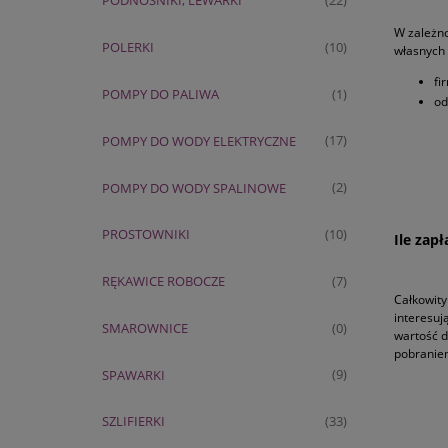
PODNOŚNIKI, LEWARKI
(22)
W zależno
POLERKI
(10)
własnych 
fi
POMPY DO PALIWA
(1)
od
POMPY DO WODY ELEKTRYCZNE
(17)
POMPY DO WODY SPALINOWE
(2)
PROSTOWNIKI
(10)
Ile zap
RĘKAWICE ROBOCZE
(7)
Całkowity
interesuj
SMAROWNICE
(0)
wartość d
pobraniem
SPAWARKI
(9)
SZLIFIERKI
(33)