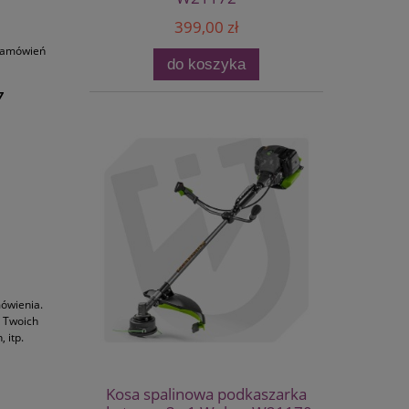
399,00 zł
 zamówień
do koszyka
7
mówienia.
o Twoich
 itp.
Kosa spalinowa podkaszarka