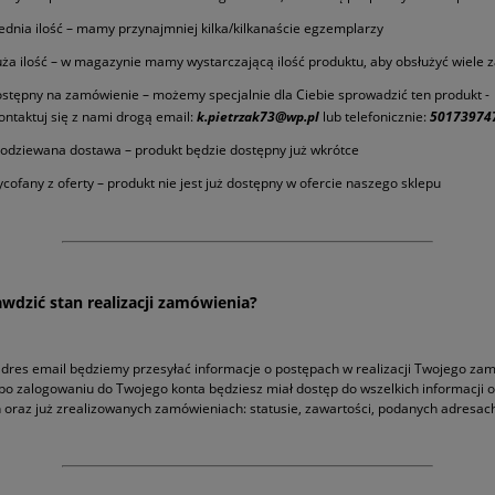
ednia ilość – mamy przynajmniej kilka/kilkanaście egzemplarzy
ża ilość – w magazynie mamy wystarczającą ilość produktu, aby obsłużyć wiele
stępny na zamówienie – możemy specjalnie dla Ciebie sprowadzić ten produkt -
ontaktuj się z nami drogą email:
k.pietrzak73@wp.pl
lub telefonicznie:
50173974
odziewana dostawa – produkt będzie dostępny już wkrótce
cofany z oferty – produkt nie jest już dostępny w ofercie naszego sklepu
awdzić stan realizacji zamówienia?
dres email będziemy przesyłać informacje o postępach w realizacji Twojego za
o zalogowaniu do Twojego konta będziesz miał dostęp do wszelkich informacji 
 oraz już zrealizowanych zamówieniach: statusie, zawartości, podanych adresach,