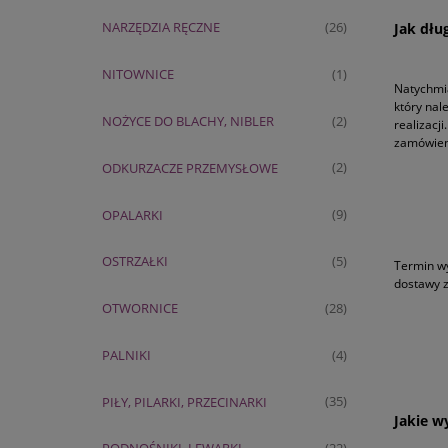
NARZĘDZIA RĘCZNE
(26)
Jak dłu
NITOWNICE
(1)
Natychmia
który nal
NOŻYCE DO BLACHY, NIBLER
(2)
realizacj
zamówien
ODKURZACZE PRZEMYSŁOWE
(2)
OPALARKI
(9)
OSTRZAŁKI
(5)
Termin wy
dostawy z
OTWORNICE
(28)
PALNIKI
(4)
PIŁY, PILARKI, PRZECINARKI
(35)
Jakie w