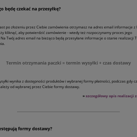
go będę czekać na przesyłkę?
st po złożeniu przez Ciebie zamówienia otrzymasz na adres email informacje z 
eży kliknąć, aby potwierdzić zamówienie - wtedy też rozpoczynamy proces jego
i. Na Twój adres email na bieżąco będą przesyłane informacje o stanie realizacji 
ia.
Termin otrzymania paczki = termin wysyłki + czas dostawy
syłki wynika z dostępności produktów i wybranej formy płatności, podczas gdy c
ależy od wybranej przez Ciebie formy dostawy.
»
szczegółowy opis realizacji
ystępują formy dostawy?