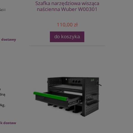
Szafka narzędziowa wisząca
naścienna Wuber W00301
ci i
110,00 zł
do koszyka
m dostawy
u
adną
0kg.
ik dostaw