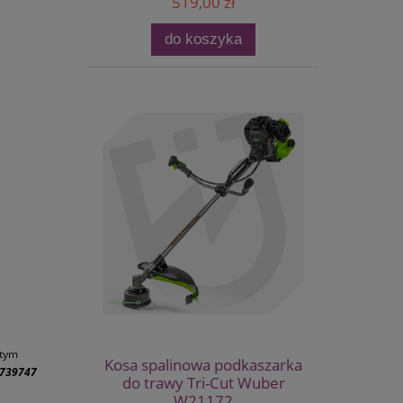
519,00 zł
do koszyka
 tym
Kosa spalinowa podkaszarka
739747
do trawy Tri-Cut Wuber
W21172