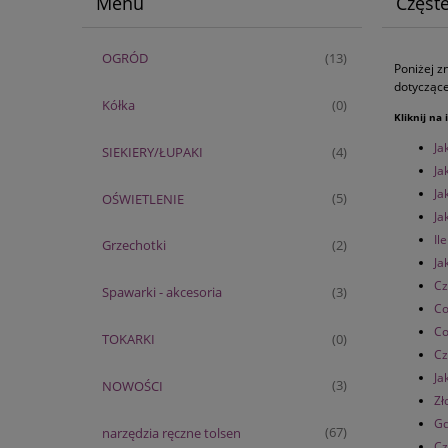
Menu
Częste
OGRÓD
(13)
Poniżej z
dotycząc
Kółka
(0)
Kliknij na
Ja
SIEKIERY/ŁUPAKI
(4)
Ja
Ja
OŚWIETLENIE
(5)
Ja
Il
Grzechotki
(2)
Ja
Cz
Spawarki - akcesoria
(3)
Co
Co
TOKARKI
(0)
Cz
Ja
NOWOŚCI
(3)
Zł
Gd
narzędzia ręczne tolsen
(67)
Cz