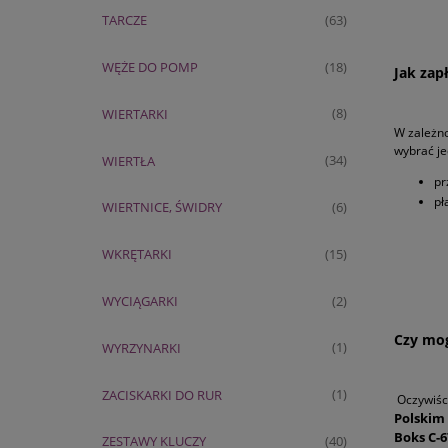
TARCZE
(63)
WĘŻE DO POMP
(18)
Jak zap
WIERTARKI
(8)
W zależno
wybrać je
WIERTŁA
(34)
pr
pł
WIERTNICE, ŚWIDRY
(6)
WKRĘTARKI
(15)
WYCIĄGARKI
(2)
Czy mog
WYRZYNARKI
(1)
ZACISKARKI DO RUR
(1)
Oczywiści
Polski
Boks C-6
ZESTAWY KLUCZY
(40)