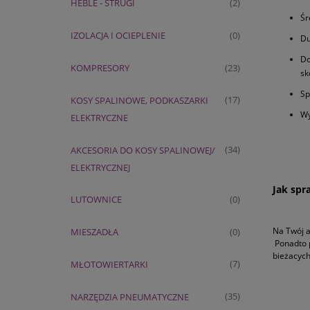
HEBLE - STRUGI
(2)
Śr
IZOLACJA I OCIEPLENIE
(0)
Du
Do
KOMPRESORY
(23)
sk
Sp
KOSY SPALINOWE, PODKASZARKI
(17)
Wy
ELEKTRYCZNE
AKCESORIA DO KOSY SPALINOWEJ/
(34)
ELEKTRYCZNEJ
Jak spr
LUTOWNICE
(0)
Na Twój a
MIESZADŁA
(0)
Ponadto p
bieżacych
MŁOTOWIERTARKI
(7)
NARZĘDZIA PNEUMATYCZNE
(35)