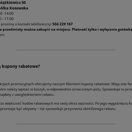
wiątkiewicz 50
Wólka Kosowska
00 -14:00
 - 11:00
 prosimy o kontakt telefoniczny:
504 229 167
e przedmioty można zakupić na miejscu. Płatność tylko i wyłącznie gotówką
iam
ą kupony rabatowe?
akcjach promocyjnych oferujemy naszym Klientom kupony rabatowe. Mają one f
óre należy wpisać w koszyk, w odpowiednio oznaczonym polu. Spowoduje to prze
zapłaty z uwzględnieniem rabatu.
 że większość kodów rabatowych ma swój okres ważności. Po jego wygaśnięciu k
przestaje być aktywny – nie spowoduje przyznania określonego rabatu.