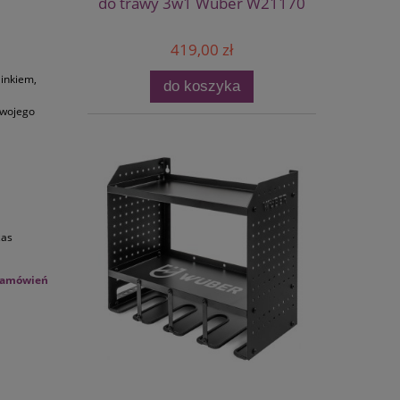
do trawy 3w1 Wuber W21170
419,00 zł
linkiem,
do koszyka
Twojego
zas
 zamówień