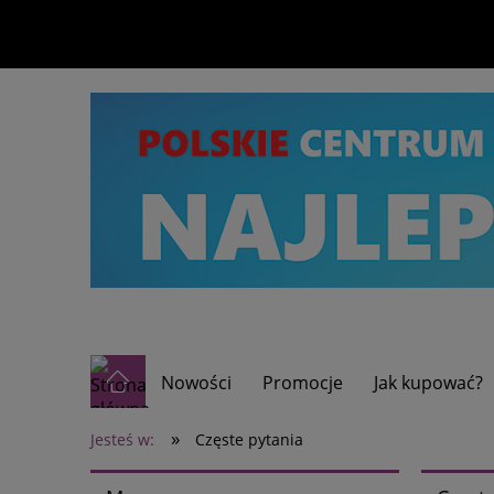
Nowości
Promocje
Jak kupować?
»
Jesteś w:
Częste pytania