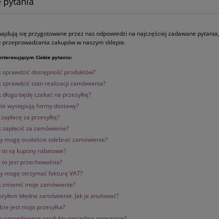
 pytania
najdują się przygotowane przez nas odpowiedzi na najczęściej zadawane pytania,
e przeprowadzania zakupów w naszym sklepie.
 interesującym Ciebie pytaniu:
k sprawdzić dostępność produktów?
k sprawdzić stan realizacji zamówienia?
k długo będę czekać na przesyłkę?
kie występują formy dostawy?
e zapłacę za przesyłkę?
k zapłacić za zamówienie?
y mogę osobiście odebrać zamówienie?
 to są kupony rabatowe?
 to jest przechowalnia?
y mogę otrzymać fakturę VAT?
k zmienić moje zamówienie?
ożyłem błędne zamówienie. Jak je anulować?
zie jest moja przesyłka?
y sprzedawane produkty posiadają gwarancję?