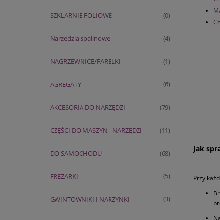
Ma
SZKLARNIE FOLIOWE
(0)
Cz
Narzędzia spalinowe
(4)
NAGRZEWNICE/FARELKI
(1)
AGREGATY
(6)
AKCESORIA DO NARZĘDZI
(79)
CZĘŚCI DO MASZYN I NARZĘDZI
(11)
Jak spr
DO SAMOCHODU
(68)
FREZARKI
(5)
Przy każd
Br
GWINTOWNIKI I NARZYNKI
(3)
pr
Na