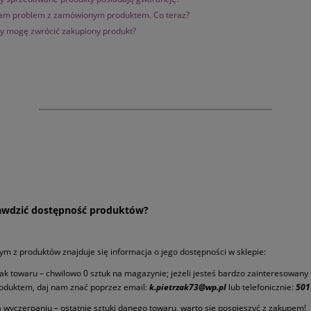
m problem z zamówionym produktem. Co teraz?
y mogę zwrócić zakupiony produkt?
awdzić dostępność produktów?
ym z produktów znajduje się informacja o jego dostępności w sklepie:
ak towaru – chwilowo 0 sztuk na magazynie; jeżeli jesteś bardzo zainteresowany
oduktem, daj nam znać poprzez email:
k.pietrzak73@wp.pl
lub telefonicznie:
501
 wyczerpaniu – ostatnie sztuki danego towaru, warto się pospieszyć z zakupem!