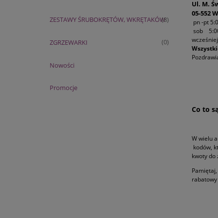
Ul. M. Ś
05-552 
ZESTAWY ŚRUBOKRĘTÓW, WKRĘTAKÓW
(8)
pn -pt 5:
sob 5:00
wcześniej
ZGRZEWARKI
(0)
Wszystki
Pozdraw
Nowości
Promocje
Co to s
W wielu 
kodów, kt
kwoty do 
Pamiętaj,
rabatowy 