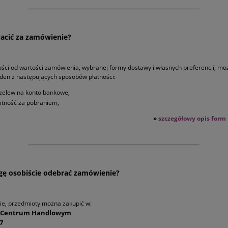
łacić za zamówienie?
ści od wartości zamówienia, wybranej formy dostawy i własnych preferencji, mo
den z następujących sposobów płatności:
zelew na konto bankowe,
atność za pobraniem,
»
szczegółowy opis form 
ę osobiście odebrać zamówienie?
e, przedmioty można zakupić w:
m Centrum Handlowym
7