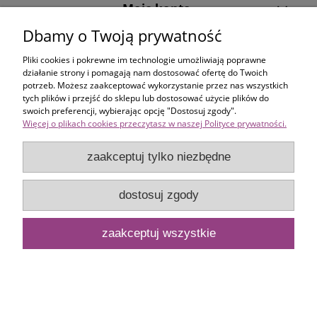
Moje konto
Dbamy o Twoją prywatność
Informacje
Pliki cookies i pokrewne im technologie umożliwiają poprawne
działanie strony i pomagają nam dostosować ofertę do Twoich
potrzeb. Możesz zaakceptować wykorzystanie przez nas wszystkich
pokaż pełną wersję strony
tych plików i przejść do sklepu lub dostosować użycie plików do
swoich preferencji, wybierając opcję "Dostosuj zgody".
Sklep internetowy Shoper.pl
Więcej o plikach cookies przeczytasz w naszej Polityce prywatności.
zaakceptuj tylko niezbędne
dostosuj zgody
zaakceptuj wszystkie