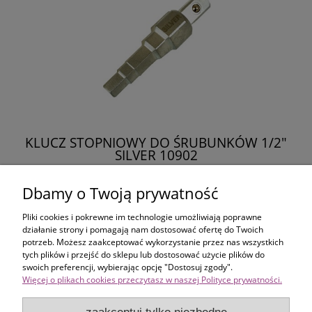
KLUCZ STOPNIOWY DO ŚRUBUNKÓW 1/2"
SILVER 10902
25,00 zł
Dbamy o Twoją prywatność
Pliki cookies i pokrewne im technologie umożliwiają poprawne
do koszyka
działanie strony i pomagają nam dostosować ofertę do Twoich
potrzeb. Możesz zaakceptować wykorzystanie przez nas wszystkich
tych plików i przejść do sklepu lub dostosować użycie plików do
swoich preferencji, wybierając opcję "Dostosuj zgody".
Więcej o plikach cookies przeczytasz w naszej Polityce prywatności.
Zakupy