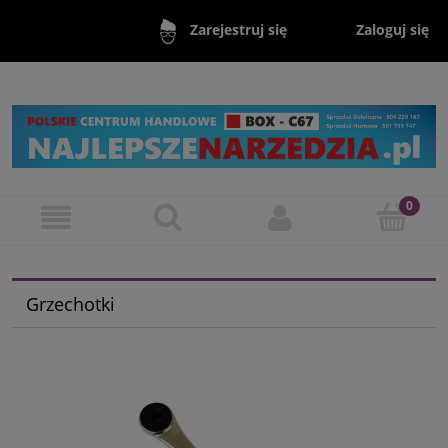
Zaloguj się
Zarejestruj się
Grzechotki